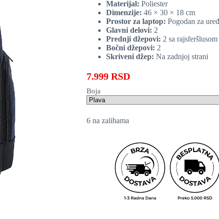
Materijal:
Poliester
Dimenzije:
46 × 30 × 18 cm
Prostor za laptop:
Pogodan za uređ
Glavni delovi:
2
Prednji džepovi:
2 sa rajsferšlusom
Bočni džepovi:
2
Skriveni džep:
Na zadnjoj strani
7.999
RSD
Boja
6 na zalihama