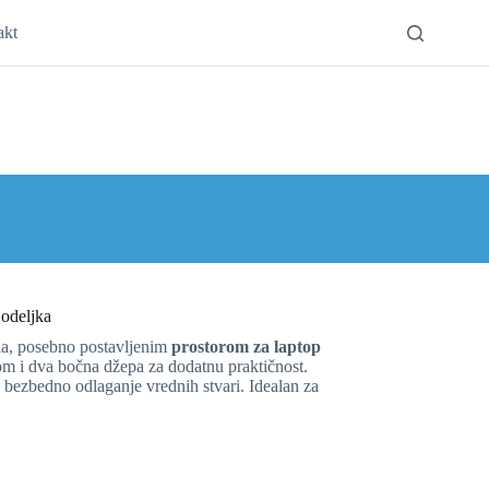
akt
odeljka
la, posebno postavljenim
prostorom za laptop
som i dva bočna džepa za dodatnu praktičnost.
 bezbedno odlaganje vrednih stvari. Idealan za