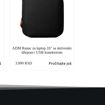
ADM Ranac za laptop 16″ sa skrivenim
džepom i USB konektorom
š
Pročitajte još
3.999
RSD