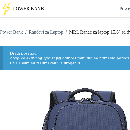
POWER BANK
Powe
Power Bank
/
Rančevi za Laptop
/
MRL Ranac za laptop 15.6″ sa dv
Dragi posetioci,
Zbog kolektivnog godišnjeg odmora trenutno ne primamo porudž
Hvala vam na razumevanju i strpljenju.