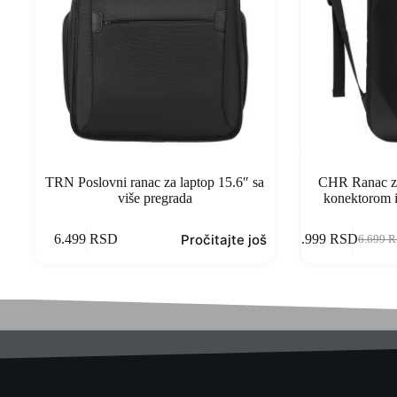
TRN Poslovni ranac za laptop 15.6″ sa
CHR Ranac za
više pregrada
konektorom 
Pročitajte još
6.499
RSD
3.999
RSD
6.699
R