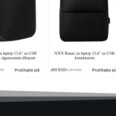
 laptop 15.6″ sa USB
NXN Ranac za laptop 15,6″ sa USB
i sigurnosnim džepom
konektorom
Pročitajte još
Pročitajte jo
4.499
RSD
SD
6.399
RSD