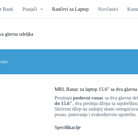
r Bank
Punjači
Rančevi za Laptop
Novčanici
Kont
a glavna odeljka
bine.
MRL Ranac za laptop 15.6″ sa dva glavna 
Prostrani
poslovni ranac
sa dva glavna de
do 15.6″
, dva prednja džepa sa rajsferšlu
Skriveni džep na zadnjoj strani omogućava
posao, putovanja i svakodnevnu upotrebu.
Specifikacije