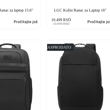
anac za laptop 15.6″
LGC Kožni Ranac za Laptop 16″
10.499
RSD
Pročitajte još
Pročitajte jo
13.999
RSD
RASPRODATO