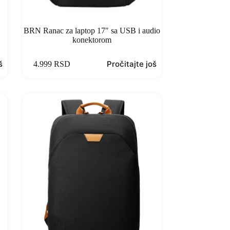
BRN Ranac za laptop 17″ sa USB i audio
konektorom
š
Pročitajte još
4.999
RSD