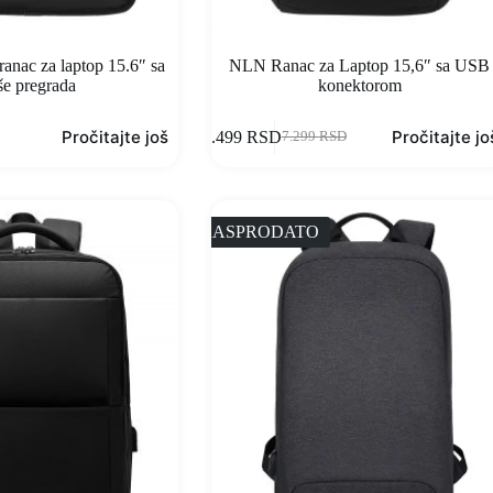
anac za laptop 15.6″ sa
NLN Ranac za Laptop 15,6″ sa USB
še pregrada
konektorom
Pročitajte još
Pročitajte jo
5.499
RSD
7.299
RSD
RASPRODATO