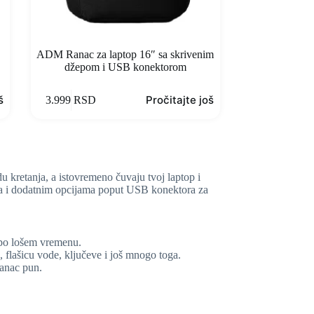
ADM Ranac za laptop 16″ sa skrivenim
džepom i USB konektorom
š
Pročitajte još
3.999
RSD
u kretanja, a istovremeno čuvaju tvoj laptop i
ada i dodatnim opcijama poput USB konektora za
i po lošem vremenu.
 flašicu vode, ključeve i još mnogo toga.
ranac pun.