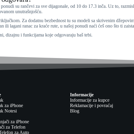
 U ponudi su rančevi za sve dijagonale, od 10 do 17.3 inča. Uz to, razmi
zovanom unutrašnjošću.
riključkom. Za dodatnu bezbednost tu su modeli sa skrivenim džepovima
n ili lagani ranac za kraće rute, u našoj ponudi naći ćeš ono što ti zaista
ni, dizajnu i funkcijama koje odgovaraju baš tebi.
e
Informacije
nk
Informacije za kupce
k za iPhone
Reklamacije i povraćaj
k Notesi
Blog
njači za iPhone
či za Telefon
Telefon za Auto