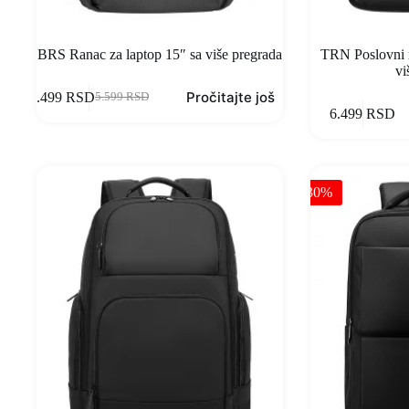
BRS Ranac za laptop 15″ sa više pregrada
TRN Poslovni r
vi
Pročitajte još
4.499
RSD
5.599
RSD
6.499
RSD
-30%