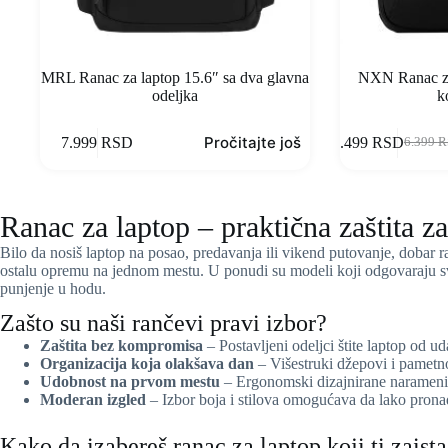
MRL Ranac za laptop 15.6″ sa dva glavna
NXN Ranac za
odeljka
k
Pročitajte još
7.999
RSD
4.499
RSD
6.399
R
Ranac za laptop – praktična zaštita z
Bilo da nosiš laptop na posao, predavanja ili vikend putovanje, dobar 
ostalu opremu na jednom mestu. U ponudi su modeli koji odgovaraju sv
punjenje u hodu.
Zašto su naši rančevi pravi izbor?
Zaštita bez kompromisa
– Postavljeni odeljci štite laptop od u
Organizacija koja olakšava dan
– Višestruki džepovi i pametno
Udobnost na prvom mestu
– Ergonomski dizajnirane naramenice
Moderan izgled
– Izbor boja i stilova omogućava da lako pronađ
Kako da izabereš ranac za laptop koji ti zaist