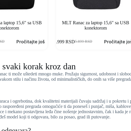
 laptop 15,6″ sa USB
MLT Ranac za laptop 15,6″ sa USB
onektorom
konektorom
Pročitajte još
Pročitajte jo
4.999
RSD
SD
5.899
RSD
a svaki korak kroz dan
ranac ti može uštedeti mnogo muke. Pružaju sigurnost, udobnost i slobod
akom stilu i načinu života, od minimalističkih, do onih sa više pregr
daraca i ogrebotina, dok kvalitetni materijali čuvaju sadržaj i u pokretu 
 raspoređeni pregrada omogućiće ti da poneseš i punjač, miša, kablove,
 i mekano postavljena leđa čine nošenje jednostavnim, čak i kada je 
eš model koji ti odgovara, bilo za posao, grad ili putovanje.
a odgovara?