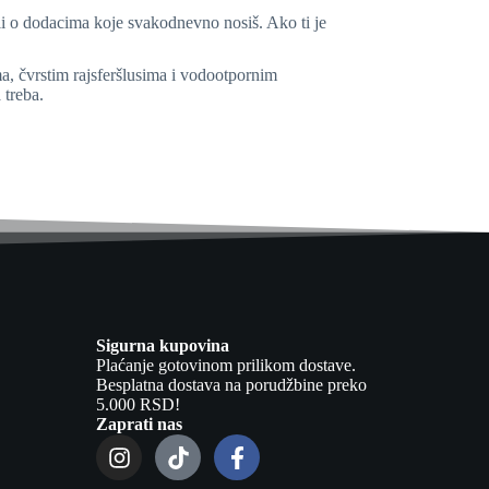
sli o dodacima koje svakodnevno nosiš. Ako ti je
, čvrstim rajsferšlusima i vodootpornim
 treba.
Sigurna kupovina
Plaćanje gotovinom prilikom dostave.
Besplatna dostava na porudžbine preko
5.000 RSD!
Zaprati nas