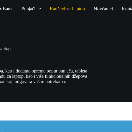
r Bank
Punjači
Rančevi za Laptop
Novčanici
Kont
Laptop
a, kao i dodatne opreme poput punjača, tableta
du za laptop, kao i više funkcionalnih džepova
ranac koji odgovara vašim potrebama.