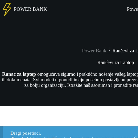
POWER BANK
Powe
Power Bank
/
Rančevi za 
Rančevi za Laptop
Ranac za laptop
omogućava sigurno i praktično nošenje vašeg laptop
ili dokumenata. Svi modeli u ponudi imaju posebnu postavljenu pregra
za bolju organizaciju. Istražite naš asortiman i pronađite 
Dragi posetioci,