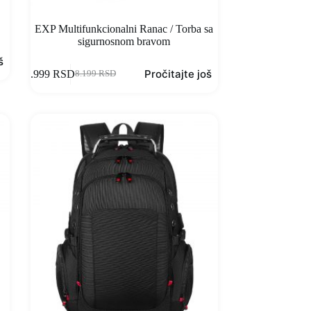
EXP Multifunkcionalni Ranac / Torba sa
sigurnosnom bravom
š
Pročitajte još
6.999
RSD
8.199
RSD