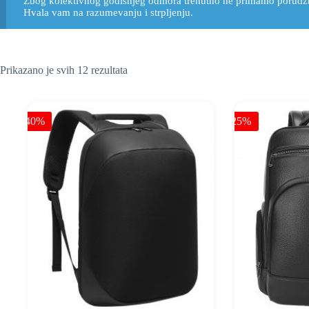
Zbog kolektivnog godišnjeg odmora trenutno ne primamo porudž
Hvala vam na razumevanju i strpljenju.
Prikazano je svih 12 rezultata
-40%
-25%