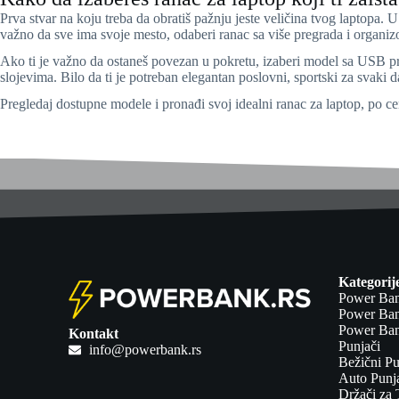
Prva stvar na koju treba da obratiš pažnju jeste veličina tvog laptopa.
važno da sve ima svoje mesto, odaberi ranac sa više pregrada i organi
Ako ti je važno da ostaneš povezan u pokretu, izaberi model sa USB p
slojevima. Bilo da ti je potreban elegantan poslovni, sportski za svaki da
Pregledaj dostupne modele i pronađi svoj idealni ranac za laptop, po ce
Kategorij
Power Ba
Power Ban
Power Ban
Kontakt
Punjači
info@powerbank.rs
Bežični Pu
Auto Punja
Držači za 