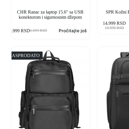
CHR Ranac za laptop 15.6″ sa USB
SPR Kožni R
konektorom i sigurnosnim džepom
14.999
RSD
19.999
RSD
Pročitajte još
3.999
RSD
6.699
RSD
RASPRODATO