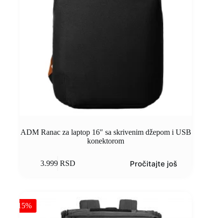
ADM Ranac za laptop 16″ sa skrivenim džepom i USB
konektorom
Pročitajte još
3.999
RSD
-15%