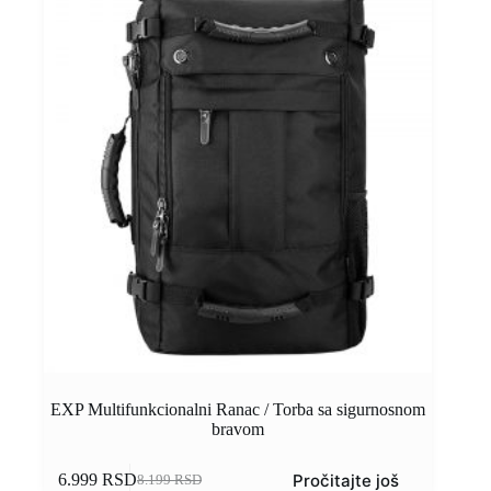
EXP Multifunkcionalni Ranac / Torba sa sigurnosnom
bravom
Pročitajte još
6.999
RSD
8.199
RSD