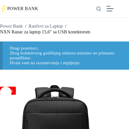
POWER BANK
Power Bank
/
Rančevi za Laptop
/
NXN Ranac za laptop 15,6″ sa USB konektorom
Dragi posetioci,
Zbog kolektivnog godišnjeg odmora trenutno ne primamo
porudžbine.
Hvala vam na razumevanju i strpljenju.
Pametna Futrola za Pasoš sa Lociranjem -
Apple Find My
-30%
3.599
RSD
+
DODAJ