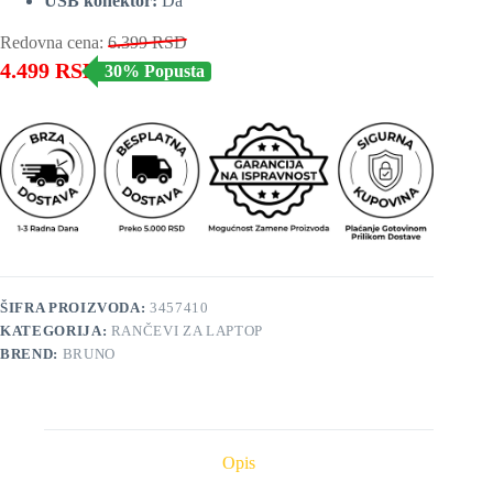
USB konektor:
Da
Redovna cena:
6.399
RSD
4.499
RSD
30% Popusta
ŠIFRA PROIZVODA:
3457410
KATEGORIJA:
RANČEVI ZA LAPTOP
BREND:
BRUNO
Opis