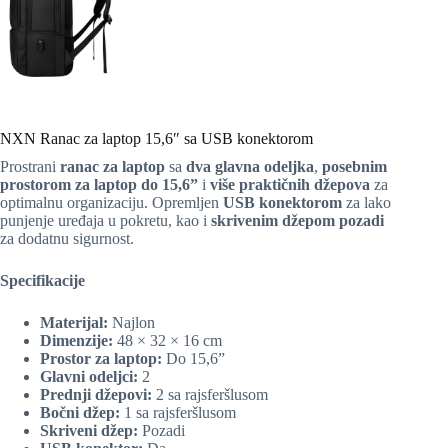
NXN Ranac za laptop 15,6″ sa USB konektorom
Prostrani
ranac za laptop
sa
dva glavna odeljka
,
posebnim
prostorom za laptop do 15,6”
i
više praktičnih džepova
za
optimalnu organizaciju. Opremljen
USB konektorom
za lako
punjenje uređaja u pokretu, kao i
skrivenim džepom pozadi
za dodatnu sigurnost.
Specifikacije
Materijal:
Najlon
Dimenzije:
48 × 32 × 16 cm
Prostor za laptop:
Do 15,6”
Glavni odeljci:
2
Prednji džepovi:
2 sa rajsferšlusom
Bočni džep:
1 sa rajsferšlusom
Skriveni džep:
Pozadi