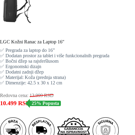
LGC Kožni Ranac za Laptop 16″
✅ Pregrada za laptop do 16”
✅ Dodatan prostor za tablet i više funkcionalnih pregrada
✅ Bočni džep sa rajsferšlusom
✅ Ergonomski dizajn
✅ Dodatni zadnji džep
✅ Materijal: Koža (prednja strana)
✅ Dimenzije: 42.5 x 30 x 12 cm
Redovna cena:
13.999
RSD
10.499
RSD
25% Popusta