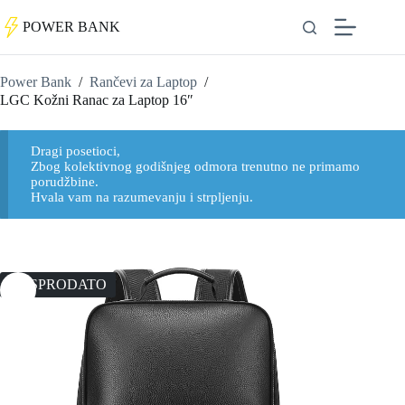
POWER BANK
Power Bank
/
Rančevi za Laptop
/
LGC Kožni Ranac za Laptop 16″
Dragi posetioci,
Zbog kolektivnog godišnjeg odmora trenutno ne primamo
porudžbine.
Hvala vam na razumevanju i strpljenju.
Novčanik za Kartice i novac sa RFID
zaštitom
RASPRODATO
1.999
RSD
+
DODAJ