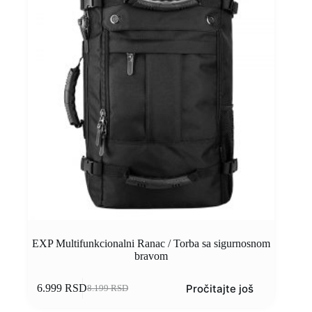
EXP Multifunkcionalni Ranac / Torba sa sigurnosnom
bravom
Pročitajte još
6.999
RSD
8.199
RSD