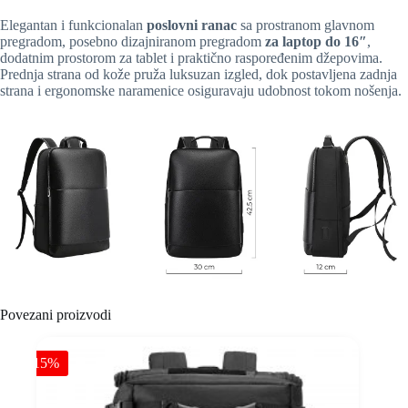
Elegantan i funkcionalan
poslovni ranac
sa prostranom glavnom
pregradom, posebno dizajniranom pregradom
za laptop do 16″
,
dodatnim prostorom za tablet i praktično raspoređenim džepovima.
Prednja strana od kože pruža luksuzan izgled, dok postavljena zadnja
strana i ergonomske naramenice osiguravaju udobnost tokom nošenja.
Povezani proizvodi
-15%