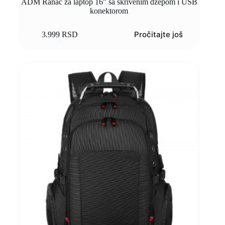
ADM Ranac za laptop 16″ sa skrivenim džepom i USB
konektorom
Pročitajte još
3.999
RSD