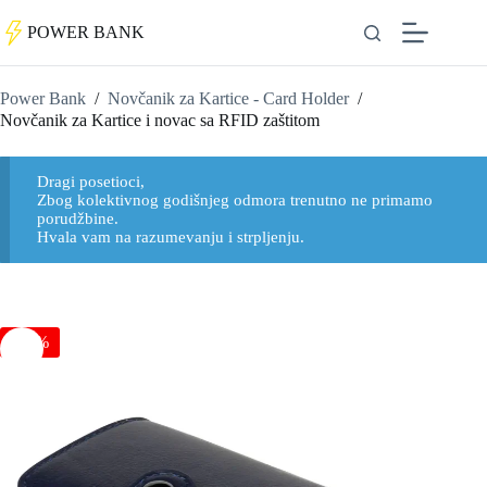
POWER BANK
Power Bank
/
Novčanik za Kartice - Card Holder
/
Novčanik za Kartice i novac sa RFID zaštitom
Dragi posetioci,
Zbog kolektivnog godišnjeg odmora trenutno ne primamo
porudžbine.
Hvala vam na razumevanju i strpljenju.
Novčanik za kartice sa RFID zaštitom
-31%
2.199
RSD
+
DODAJ