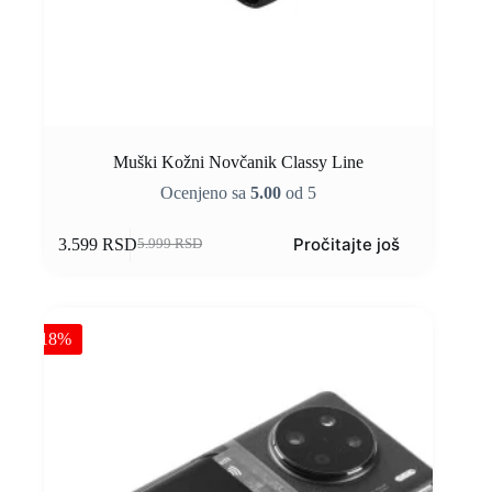
Muški Kožni Novčanik Classy Line
Ocenjeno sa
5.00
od 5
Pročitajte još
3.599
RSD
5.999
RSD
-18%