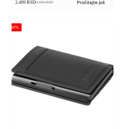
Pročitajte još
2.499
RSD
4.000
RSD
-40%