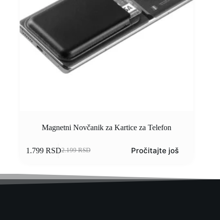
Magnetni Novčanik za Kartice za Telefon
Pročitajte još
1.799
RSD
2.199
RSD