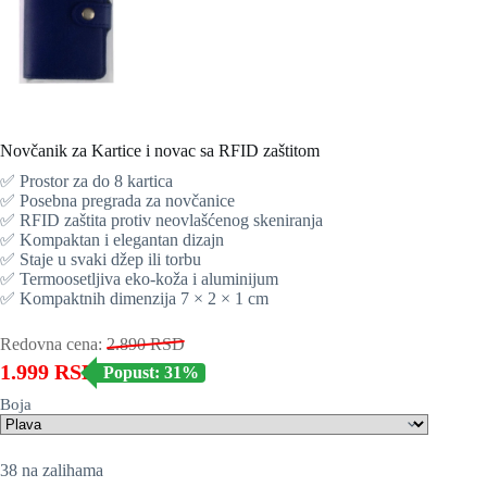
Novčanik za Kartice i novac sa RFID zaštitom
✅ Prostor za do 8 kartica
✅ Posebna pregrada za novčanice
✅ RFID zaštita protiv neovlašćenog skeniranja
✅ Kompaktan i elegantan dizajn
✅ Staje u svaki džep ili torbu
✅ Termoosetljiva eko-koža i aluminijum
✅ Kompaktnih dimenzija 7 × 2 × 1 cm
Redovna cena:
2.890
RSD
1.999
RSD
Popust: 31%
Boja
38 na zalihama