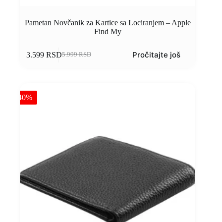
Pametan Novčanik za Kartice sa Lociranjem – Apple
Find My
Pročitajte još
3.599
RSD
5.999
RSD
-40%