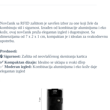
Novčanik sa RFID zaštitom je savršen izbor za one koji žele da
kombinuju stil i sigurnost. Izrađen od kombinacije aluminijuma i eko
kože, ovaj novčanik pruža elegantan izgled i dugotrajnost. Sa
dimenzijama od 7 x 2 x 1 cm, kompaktan je i idealan za svakodnevnu
upotrebu.
Prednosti:
🔒 Sigurnost:
Zaštita od neovlašćenog skeniranja kartica
✅ Kompaktan dizajn:
Idealno se uklapa u svaki džep
✅
Moderan izgled:
Kombinacija aluminijuma i eko kože daje
elegantan izgled