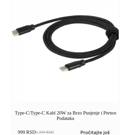
Type-C/Type-C Kabl 20W za Brzo Punjenje i Prenos
Podataka
Pročitajte još
999
RSD
1.399
RSD