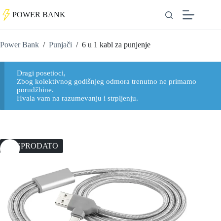
POWER BANK
Power Bank
/
Punjači
/
6 u 1 kabl za punjenje
Dragi posetioci,
Zbog kolektivnog godišnjeg odmora trenutno ne primamo
porudžbine.
Hvala vam na razumevanju i strpljenju.
BRN Ranac za laptop 17" sa USB i audio
RASPRODATO
konektorom
4.999
RSD
+
DODAJ