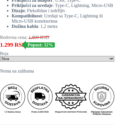
Priključci za adapter
: USB, Type-C
Priključci za uređaje
: Type-C, Lightning, Micro-USB
Dizajn
: Fleksibilan i izdržljiv
Kompatibilnost
: Uređaji sa Type-C, Lightning ili
Micro-USB konektorima
Dužina kabla
: 1,2 metra
Redovna cena:
1.899
RSD
1.299
RSD
Popust: 32%
Boja
Nema na zalihama