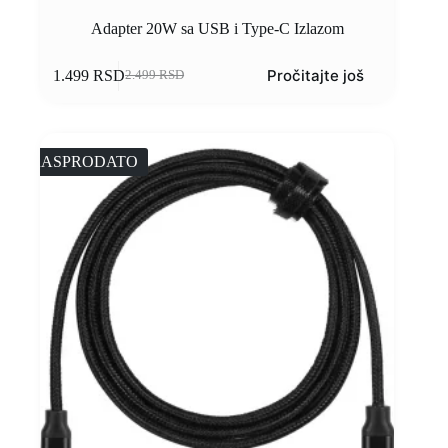
Adapter 20W sa USB i Type-C Izlazom
Pročitajte još
1.499
RSD
2.499
RSD
RASPRODATO